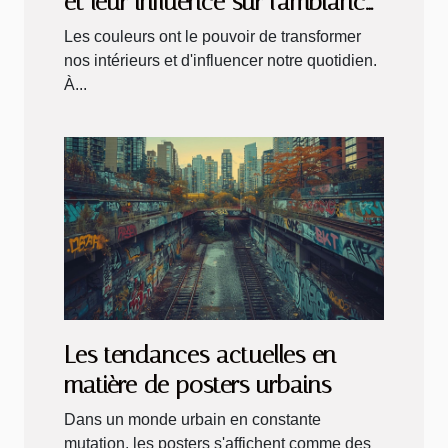
et leur influence sur l'ambiance
de votre maison
Les couleurs ont le pouvoir de transformer
nos intérieurs et d'influencer notre quotidien.
À...
Les tendances actuelles en
matière de posters urbains
Dans un monde urbain en constante
mutation, les posters s'affichent comme des