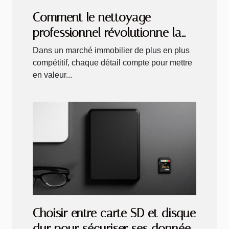
Comment le nettoyage
professionnel révolutionne la
valorisation d’un bien
Dans un marché immobilier de plus en plus
immobilier
compétitif, chaque détail compte pour mettre
en valeur...
Choisir entre carte SD et disque
dur pour sécuriser ses données