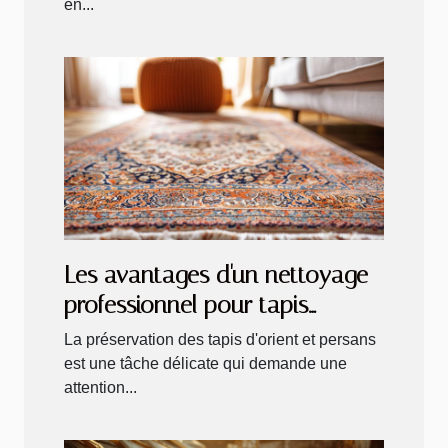
en...
Les avantages d'un nettoyage
professionnel pour tapis
d'orient et persans
La préservation des tapis d'orient et persans
est une tâche délicate qui demande une
attention...