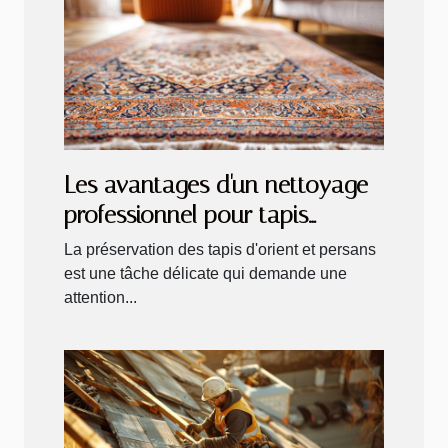
Les avantages d'un nettoyage
professionnel pour tapis
d'orient et persans
La préservation des tapis d'orient et persans
est une tâche délicate qui demande une
attention...