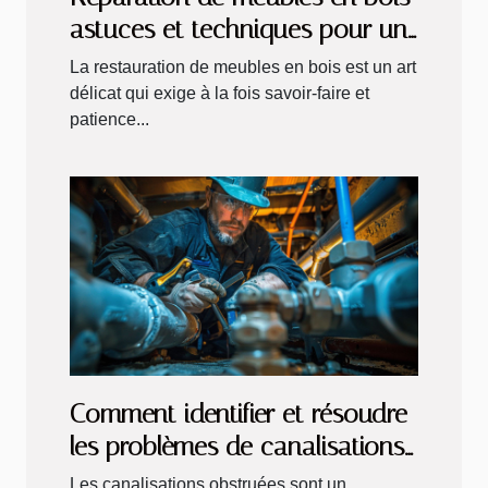
astuces et techniques pour un
résultat durable
La restauration de meubles en bois est un art
délicat qui exige à la fois savoir-faire et
patience...
Comment identifier et résoudre
les problèmes de canalisations
obstruées
Les canalisations obstruées sont un