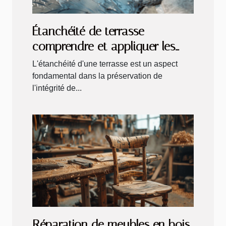
Étanchéité de terrasse
comprendre et appliquer les
meilleures solutions pour votre
L'étanchéité d'une terrasse est un aspect
maison
fondamental dans la préservation de
l'intégrité de...
Réparation de meubles en bois