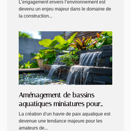
de votre habitat critères et
L’engagement envers l’environnement est
avantages
devenu un enjeu majeur dans le domaine de
la construction...
Aménagement de bassins
aquatiques miniatures pour
petits jardins ou terrasses
La création d'un havre de paix aquatique est
devenue une tendance majeure pour les
amateurs de...