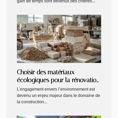
gain de temps sont devenus des critères...
Choisir des matériaux
écologiques pour la rénovation
de votre habitat critères et
L’engagement envers l’environnement est
avantages
devenu un enjeu majeur dans le domaine de
la construction...