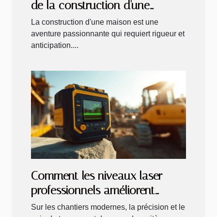
de la construction d'une
maison
La construction d'une maison est une
aventure passionnante qui requiert rigueur et
anticipation....
Comment les niveaux laser
professionnels améliorent
l'efficacité sur les chantiers
Sur les chantiers modernes, la précision et le