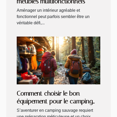
meubles multifonctionnels
Aménager un intérieur agréable et
fonctionnel peut parfois sembler être un
véritable défi,...
Comment choisir le bon
équipement pour le camping
sauvage
S’aventurer en camping sauvage requiert
une préparation méticuleuse et un choix