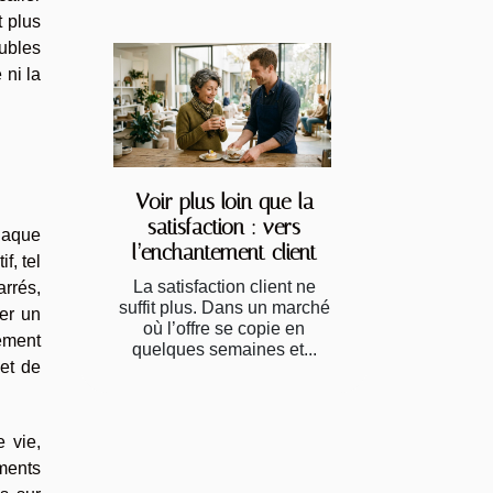
 plus
eubles
 ni la
Voir plus loin que la
satisfaction : vers
chaque
l’enchantement client
f, tel
La satisfaction client ne
rrés,
suffit plus. Dans un marché
er un
où l’offre se copie en
ement
quelques semaines et...
 et de
e vie,
oments