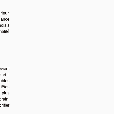
rieur.
biance
hoisis
nalité
evient
 et il
ubles
 têtes
n plus
orain,
rifier