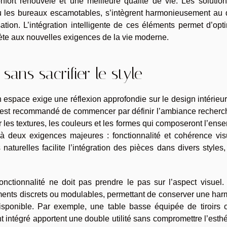
nfort renouvelé et une meilleure qualité de vie. Les solution
u les bureaux escamotables, s’intègrent harmonieusement au 
isation. L’intégration intelligente de ces éléments permet d’opt
ète aux nouvelles exigences de la vie moderne.
 sans sacrifier le style
 espace exige une réflexion approfondie sur le design intérieu
il est recommandé de commencer par définir l’ambiance recher
 les textures, les couleurs et les formes qui composeront l’ens
 deux exigences majeures : fonctionnalité et cohérence visu
 naturelles facilite l’intégration des pièces dans divers styles
nctionnalité ne doit pas prendre le pas sur l’aspect visuel. 
ements discrets ou modulables, permettant de conserver une ha
isponible. Par exemple, une table basse équipée de tiroirs 
intégré apportent une double utilité sans compromettre l’esth