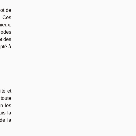
lot de
. Ces
nieux,
thodes
et des
apté à
ité et
toute
n les
uis la
 de la