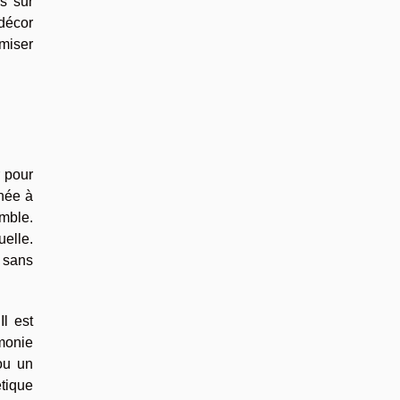
s sur
décor
imiser
r pour
chée à
emble.
elle.
, sans
Il est
rmonie
ou un
étique