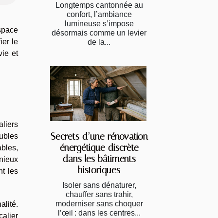
Longtemps cantonnée au
confort, l’ambiance
lumineuse s’impose
espace
désormais comme un levier
ier le
de la...
vie et
aliers
Secrets d’une rénovation
eubles
énergétique discrète
ables,
dans les bâtiments
nieux
historiques
nt les
Isoler sans dénaturer,
chauffer sans trahir,
moderniser sans choquer
alité.
l’œil : dans les centres...
calier