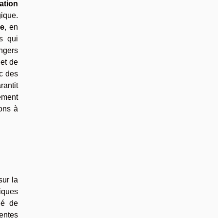
ation
gique.
ue
, en
s qui
angers
et de
c des
rantit
ément
ions à
sur la
tiques
llé de
rentes