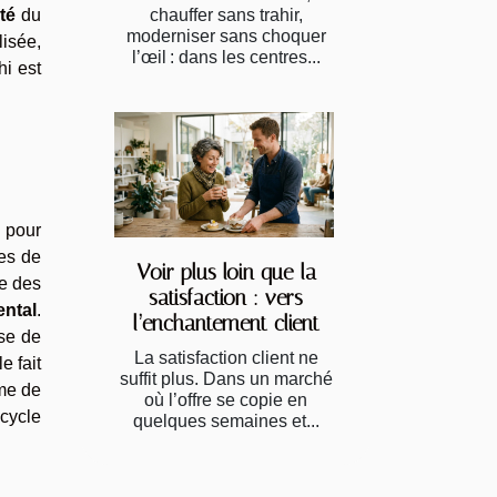
chauffer sans trahir,
ité
du
moderniser sans choquer
isée,
l’œil : dans les centres...
hi est
 pour
ces de
Voir plus loin que la
ce des
satisfaction : vers
ntal
.
l’enchantement client
ase de
La satisfaction client ne
e fait
suffit plus. Dans un marché
sme de
où l’offre se copie en
 cycle
quelques semaines et...