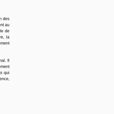
on des
ent au
lle de
re, la
ement
al. Il
nement
ts qui
uence,