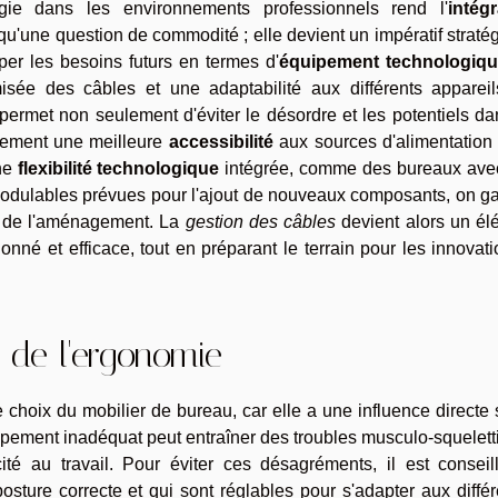
ie dans les environnements professionnels rend l'
intégr
qu'une question de commodité ; elle devient un impératif straté
per les besoins futurs en termes d'
équipement technologiq
isée des câbles et une adaptabilité aux différents appareil
permet non seulement d'éviter le désordre et les potentiels d
alement une meilleure
accessibilité
aux sources d'alimentation 
ne
flexibilité technologique
intégrée, comme des bureaux ave
modulables prévues pour l'ajout de nouveaux composants, on ga
me de l'aménagement. La
gestion des câbles
devient alors un él
nné et efficace, tout en préparant le terrain pour les innovat
 de l'ergonomie
 choix du mobilier de bureau, car elle a une influence directe 
quipement inadéquat peut entraîner des troubles musculo-squelet
acité au travail. Pour éviter ces désagréments, il est consei
sture correcte et qui sont réglables pour s'adapter aux diffé