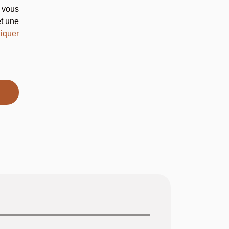
, vous
et une
liquer