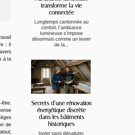
transforme la vie
connectée
Longtemps cantonnée au
confort, l’ambiance
lumineuse s’impose
avail
désormais comme un levier
e : il
de la...
ravers
u à la
Secrets d’une rénovation
-être.
énergétique discrète
ponse
dans les bâtiments
sièges
historiques
ion de
tout,
Isoler sans dénaturer,